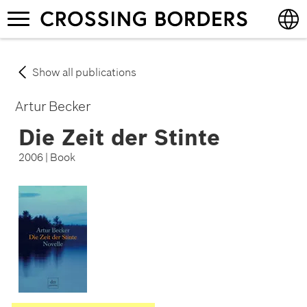
Skip
Toggle
to
navigation
main
content
English
Show all publications
Deutsch
Artur Becker
Die Zeit der Stinte
2006 | Book