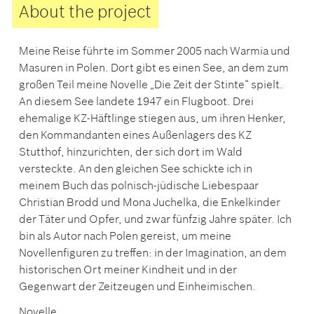
About the project
Meine Reise führte im Sommer 2005 nach Warmia und
Masuren in Polen. Dort gibt es einen See, an dem zum
großen Teil meine Novelle „Die Zeit der Stinte“ spielt.
An diesem See landete 1947 ein Flugboot. Drei
ehemalige KZ-Häftlinge stiegen aus, um ihren Henker,
den Kommandanten eines Außenlagers des KZ
Stutthof, hinzurichten, der sich dort im Wald
versteckte. An den gleichen See schickte ich in
meinem Buch das polnisch-jüdische Liebespaar
Christian Brodd und Mona Juchelka, die Enkelkinder
der Täter und Opfer, und zwar fünfzig Jahre später. Ich
bin als Autor nach Polen gereist, um meine
Novellenfiguren zu treffen: in der Imagination, an dem
historischen Ort meiner Kindheit und in der
Gegenwart der Zeitzeugen und Einheimischen.
Novelle