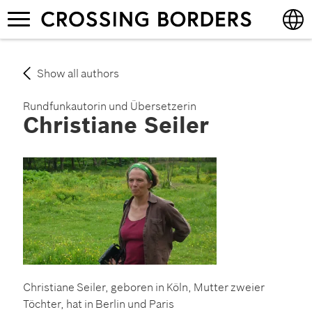
Skip
Toggle
to
navigation
main
content
English
Show all authors
Deutsch
Rundfunkautorin und Übersetzerin
Christiane Seiler
Christiane Seiler, geboren in Köln, Mutter zweier
Töchter, hat in Berlin und Paris