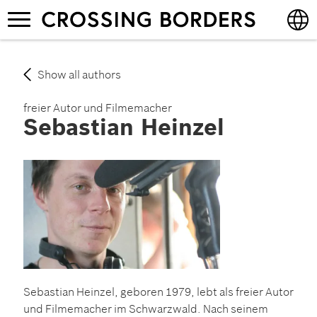
Skip
Toggle
to
navigation
main
content
English
Show all authors
Deutsch
freier Autor und Filmemacher
Sebastian Heinzel
Sebastian Heinzel, geboren 1979, lebt als freier Autor
und Filmemacher im Schwarzwald. Nach seinem