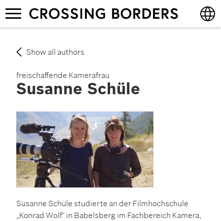
Skip
Toggle
to
navigation
main
content
English
Show all authors
Deutsch
freischaffende Kamerafrau
Susanne Schüle
Susanne Schüle studierte an der Filmhochschule
„Konrad Wolf" in Babelsberg im Fachbereich Kamera,