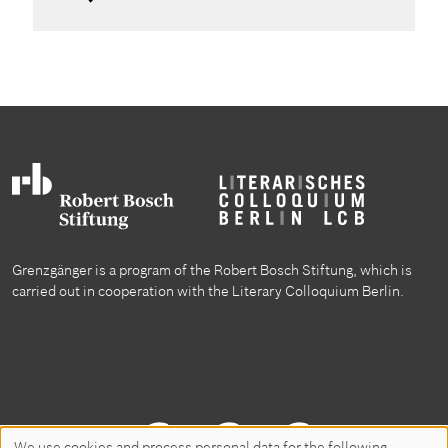
Grenzgänger is a program of the Robert Bosch Stiftung, which is
carried out in cooperation with the Literary Colloquium Berlin.
Follow us on
We use cookies and process personal data for the following