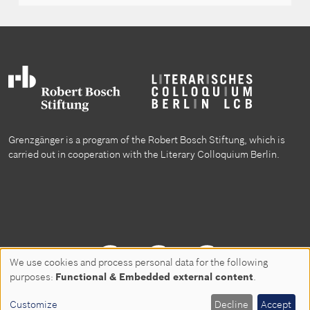
Grenzgänger is a program of the Robert Bosch Stiftung, which is
carried out in cooperation with the Literary Colloquium Berlin.
Follow us on
We use cookies and process personal data for the following
Use
purposes:
Functional & Embedded external content
.
of
Customize
Decline
Accept