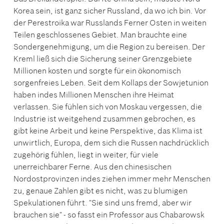
Korea sein, ist ganz sicher Russland, da wo ich bin. Vor
der Perestroika war Russlands Ferner Osten in weiten
Teilen geschlossenes Gebiet. Man brauchte eine
Sondergenehmigung, um die Region zu bereisen. Der
Kreml ließ sich die Sicherung seiner Grenzgebiete
Millionen kosten und sorgte für ein ökonomisch
sorgenfreies Leben. Seit dem Kollaps der Sowjetunion
haben indes Millionen Menschen ihre Heimat
verlassen. Sie fühlen sich von Moskau vergessen, die
Industrie ist weitgehend zusammen gebrochen, es
gibt keine Arbeit und keine Perspektive, das Klima ist
unwirtlich, Europa, dem sich die Russen nachdrücklich
zugehörig fühlen, liegt in weiter, für viele
unerreichbarer Ferne. Aus den chinesischen
Nordostprovinzen indes ziehen immer mehr Menschen
zu, genaue Zahlen gibt es nicht, was zu blumigen
Spekulationen führt. "Sie sind uns fremd, aber wir
brauchen sie" - so fasst ein Professor aus Chabarowsk