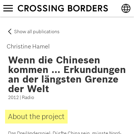
Skip
Toggle
to
navigation
main
content
English
Show all publications
Deutsch
Christine Hamel
Wenn die Chinesen
kommen ... Erkundungen
an der längsten Grenze
der Welt
2012 | Radio
About the project
Das Dreiländerspiel: Dürfte China sein, müsste Nord-