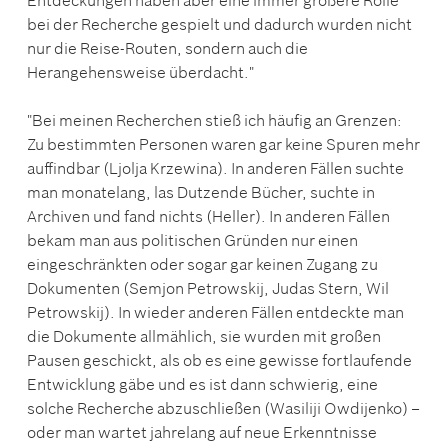
Entdeckungen haben aber eine immer größere Rolle
bei der Recherche gespielt und dadurch wurden nicht
nur die Reise-Routen, sondern auch die
Herangehensweise überdacht."
"Bei meinen Recherchen stieß ich häufig an Grenzen:
Zu bestimmten Personen waren gar keine Spuren mehr
auffindbar (Ljolja Krzewina). In anderen Fällen suchte
man monatelang, las Dutzende Bücher, suchte in
Archiven und fand nichts (Heller). In anderen Fällen
bekam man aus politischen Gründen nur einen
eingeschränkten oder sogar gar keinen Zugang zu
Dokumenten (Semjon Petrowskij, Judas Stern, Wil
Petrowskij). In wieder anderen Fällen entdeckte man
die Dokumente allmählich, sie wurden mit großen
Pausen geschickt, als ob es eine gewisse fortlaufende
Entwicklung gäbe und es ist dann schwierig, eine
solche Recherche abzuschließen (Wasiliji Owdijenko) –
oder man wartet jahrelang auf neue Erkenntnisse