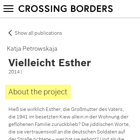
Skip
Toggle
to
navigation
main
content
Show all publications
Katja Petrowskaja
Vielleicht Esther
2014 |
About the project
Hieß sie wirklich Esther, die Großmutter des Vaters,
die 1941 im besetzten Kiew allein in der Wohnung der
geflohenen Familie zurückblieb? Die jiddischen Worte,
die sie vertrauensvoll an die deutschen Soldaten auf
der Straße richtete – wer hat sie gehört? Und als die