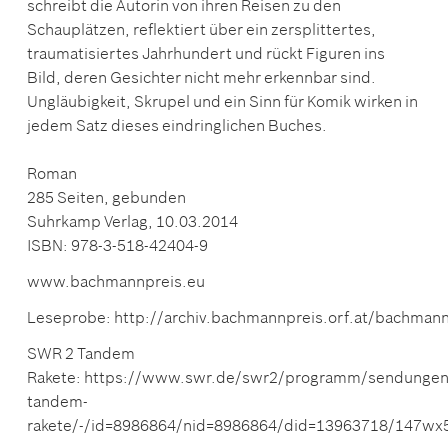
schreibt die Autorin von ihren Reisen zu den
Schauplätzen, reflektiert über ein zersplittertes,
traumatisiertes Jahrhundert und rückt Figuren ins
Bild, deren Gesichter nicht mehr erkennbar sind.
Ungläubigkeit, Skrupel und ein Sinn für Komik wirken in
jedem Satz dieses eindringlichen Buches.
Roman
285 Seiten, gebunden
Suhrkamp Verlag, 10.03.2014
ISBN: 978-3-518-42404-9
www.bachmannpreis.eu
Leseprobe: http://archiv.bachmannpreis.orf.at/bachman
SWR 2 Tandem
Rakete: https://www.swr.de/swr2/programm/sendunge
tandem-
rakete/-/id=8986864/nid=8986864/did=13963718/147wx5