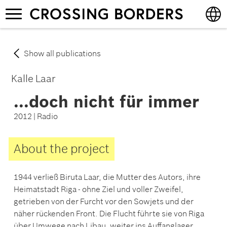
Skip
Toggle
to
navigation
main
content
English
Show all publications
Deutsch
Kalle Laar
...doch nicht für immer
2012 | Radio
About the project
1944 verließ Biruta Laar, die Mutter des Autors, ihre
Heimatstadt Riga - ohne Ziel und voller Zweifel,
getrieben von der Furcht vor den Sowjets und der
näher rückenden Front. Die Flucht führte sie von Riga
über Umwege nach Libau, weiter ins Auffanglager