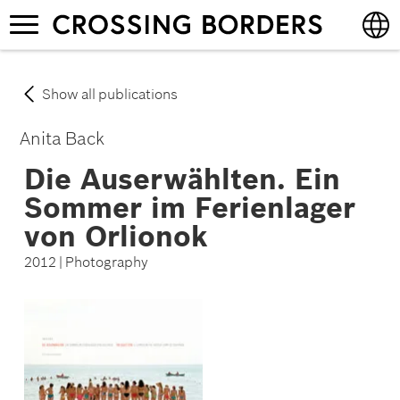
Skip
Toggle
to
navigation
main
content
English
Show all publications
Deutsch
Anita Back
Die Auserwählten. Ein
Sommer im Ferienlager
von Orlionok
2012 | Photography