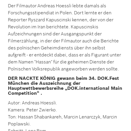
Der Filmautor Andreas Hoessli lebte damals als
Forschungsstipendiat in Polen. Dort lernte er den
Reporter Ryszard Kapuscinski kennen, der von der
Revolution im Iran berichtete. Kapuscinskis
Aufzeichnungen sind der Ausgangspunkt der
Filmerzählung, in der der Filmautor auch die Berichte
des polnischen Geheimdiensts über ihn selbst
aufgreift - er entdeckt dabei, dass er als Figurant unter
dem Namen "Hassan" für die geheimen Dienste der
Polnischen Volksrepublik angeworben werden sollte.
DER NACKTE KÖNIG gewann beim 34. DOK.Fest
München die Auszeichnung der
Hauptwettbewerbsreihe „DOK.international Main
Competition“ .
Autor: Andreas Hoessli.
Kamera: Peter Zwierko.
Ton: Hassan Shabankareh, Marcin Lenarczyk, Marcin
Poplawski.
Schnitt: Lena Rem.