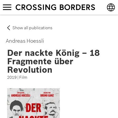
Skip
Toggle
to
navigation
main
content
English
Show all publications
Deutsch
Andreas Hoessli
Der nackte König – 18
Fragmente über
Revolution
2019 | Film