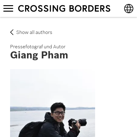
Skip
Toggle
to
navigation
main
content
English
Show all authors
Deutsch
Pressefotograf und Autor
Giang Pham