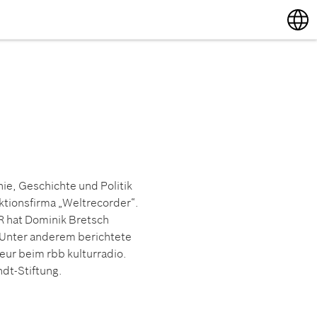
English
Deutsch
ie, Geschichte und Politik
uktionsfirma „Weltrecorder“.
 hat Dominik Bretsch
. Unter anderem berichtete
teur beim rbb kulturradio.
ndt-Stiftung.