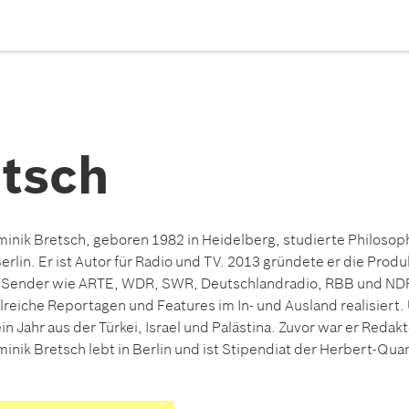
tsch
inik Bretsch, geboren 1982 in Heidelberg, studierte Philosoph
Berlin. Er ist Autor für Radio und TV. 2013 gründete er die Prod
 Sender wie ARTE, WDR, SWR, Deutschlandradio, RBB und NDR
lreiche Reportagen und Features im In- und Ausland realisiert
ein Jahr aus der Türkei, Israel und Palästina. Zuvor war er Redak
inik Bretsch lebt in Berlin und ist Stipendiat der Herbert-Qua