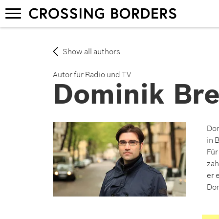
Skip
Toggle
to
navigation
main
content
Show all authors
Autor für Radio und TV
Dominik Bre
Dom
in 
Für
zah
er 
Dom