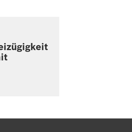
izügigkeit
it