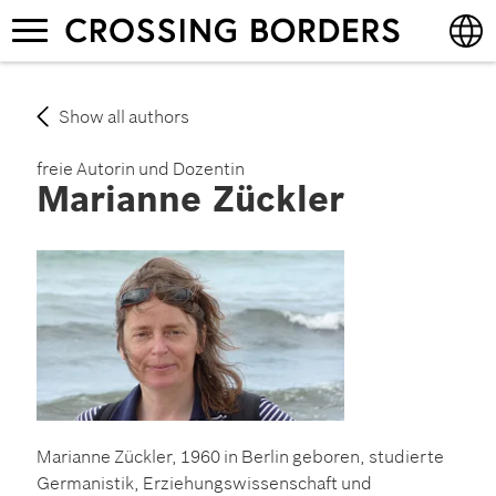
Skip
Toggle
to
navigation
main
content
English
Show all authors
Deutsch
freie Autorin und Dozentin
Marianne Zückler
Marianne Zückler, 1960 in Berlin geboren, studierte
Germanistik, Erziehungswissenschaft und