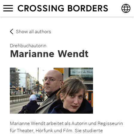
Skip
Toggle
to
navigation
main
content
English
Show all authors
Deutsch
Drehbuchautorin
Marianne Wendt
Marianne Wendt arbeitet als Autorin und Regisseurin
für Theater, Hörfunk und Film. Sie studierte