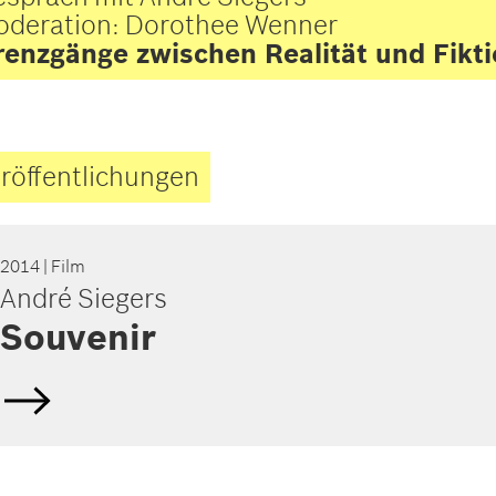
deration: Dorothee Wenner
enzgänge zwischen Realität und Fikti
röffentlichungen
2014
| Film
André Siegers
Souvenir