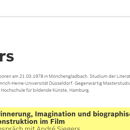
rs
oren am 21.03.1978 in Mönchengladbach. Studium der Litera
nrich-Heine-Universität Düsseldorf. Gegenwärtig Masterstud
 Hochschule für bildende Künste, Hamburg.
innerung, Imagination und biographi
nstruktion im Film
spräch mit André Siegers