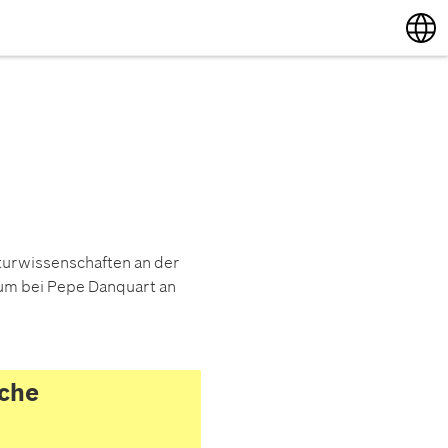
English
Deutsch
turwissenschaften an der
ium bei Pepe Danquart an
sche