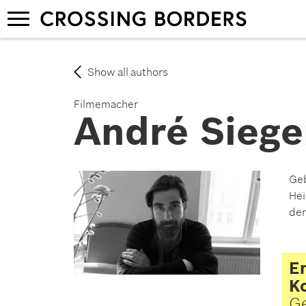
Skip
Toggle
to
navigation
main
content
Show all authors
Filmemacher
André Siege
Geb
Hei
der
Er
Ko
Ge