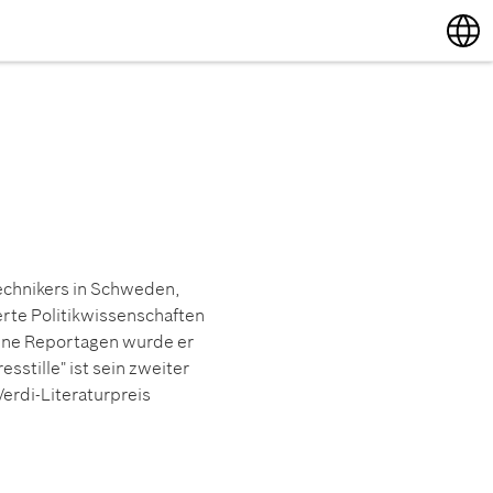
English
Deutsch
technikers in Schweden,
rte Politikwissenschaften
 seine Reportagen wurde er
stille" ist sein zweiter
rdi-Literaturpreis