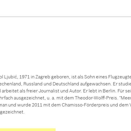
ol Ljubić, 1971 in Zagreb geboren, ist als Sohn eines Flugzeug
echenland, Russland und Deutschland aufgewachsen. Er studie
 arbeitet als freier Journalist und Autor. Er lebt in Berlin. Für
rfach ausgezeichnet, u. a. mit dem Theodor-Wolff-Preis. "Meeres
an und wurde 2011 mit dem Chamisso-Förderpreis und dem Ve
gezeichnet.