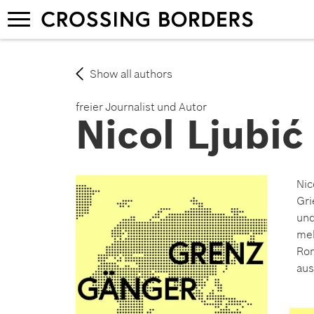
Skip
Toggle
to
navigation
main
content
Show all authors
freier Journalist und Autor
Nicol Ljubić
Nic
Gri
und
meh
Rom
aus