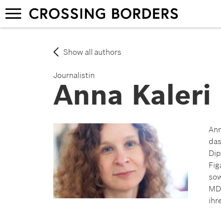
Skip
Toggle
to
navigation
main
content
Show all authors
Journalistin
Anna Kaleri
Ann
das
Dip
Fig
sow
MDV
ihr