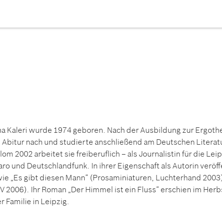
a Kaleri wurde 1974 geboren. Nach der Ausbildung zur Ergother
 Abitur nach und studierte anschließend am Deutschen Literatu
lom 2002 arbeitet sie freiberuflich – als Journalistin für die Le
aro und Deutschlandfunk. In ihrer Eigenschaft als Autorin veröff
ie „Es gibt diesen Mann“ (Prosaminiaturen, Luchterhand 200
 2006). Ihr Roman „Der Himmel ist ein Fluss“ erschien im Herbs
er Familie in Leipzig.