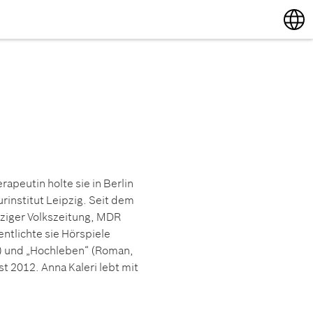
English
Deutsch
apeutin holte sie in Berlin
rinstitut Leipzig. Seit dem
ipziger Volkszeitung, MDR
entlichte sie Hörspiele
3) und „Hochleben“ (Roman,
t 2012. Anna Kaleri lebt mit