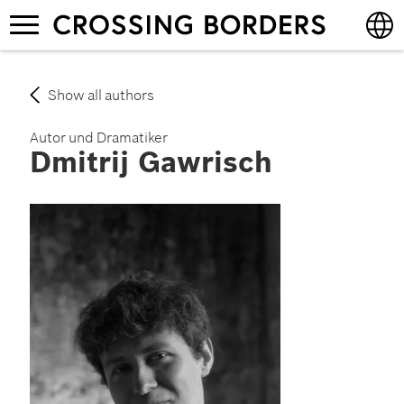
Skip
Toggle
to
navigation
main
content
English
Show all authors
Deutsch
Autor und Dramatiker
Dmitrij Gawrisch