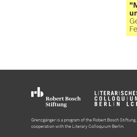
"M
u
Ge
Fe
Grenzgänger is a program of the Robert Bosch Stiftung, 
cooperation with the Literary Colloquium Berlin.