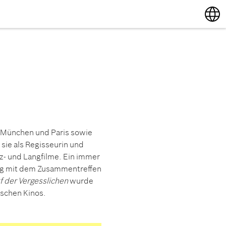
English
Deutsch
n München und Paris sowie
sie als Regisseurin und
rz- und Langfilme. Ein immer
ng mit dem Zusammentreffen
f der Vergesslichen
wurde
tschen Kinos.