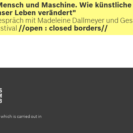
ensch und Maschine. Wie künstliche 
nser Leben verändert"
spräch mit Madeleine Dallmeyer und Ges
stival
//open : closed borders//
which is carried out in