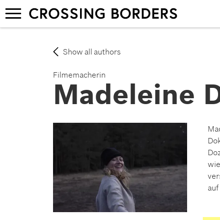
Skip
Toggle
to
navigation
main
content
Show all authors
Filmemacherin
Madeleine D
Mad
Dok
Doz
wie
ver
auf